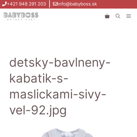
Preskočiť
+421 948 291 203
info@babyboss.sk
na
Me
obsah
detsky-bavlneny-
kabatik-s-
maslickami-sivy-
vel-92.jpg