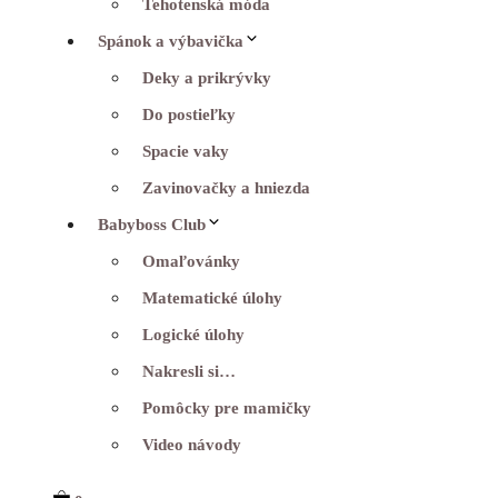
Tehotenská móda
Spánok a výbavička
Deky a prikrývky
Do postieľky
Spacie vaky
Zavinovačky a hniezda
Babyboss Club
Omaľovánky
Matematické úlohy
Logické úlohy
Nakresli si…
Pomôcky pre mamičky
Video návody