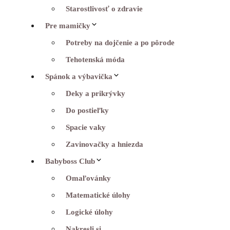
Starostlivosť o zdravie
Pre mamičky
Potreby na dojčenie a po pôrode
Tehotenská móda
Spánok a výbavička
Deky a prikrývky
Do postieľky
Spacie vaky
Zavinovačky a hniezda
Babyboss Club
Omaľovánky
Matematické úlohy
Logické úlohy
Nakresli si…