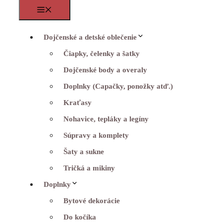
Menu
Dojčenské a detské oblečenie
Čiapky, čelenky a šatky
Dojčenské body a overaly
Doplnky (Capačky, ponožky atď.)
Kraťasy
Nohavice, tepláky a legíny
Súpravy a komplety
Šaty a sukne
Tričká a mikiny
Doplnky
Bytové dekorácie
Do kočíka