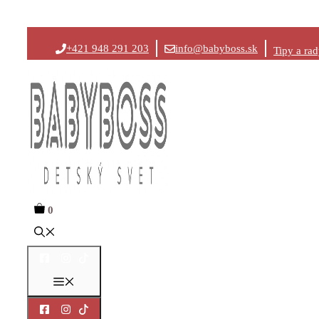
Preskočiť
+421 948 291 203
info@babyboss.sk
Tipy a ra
na
obsah
0
Menu