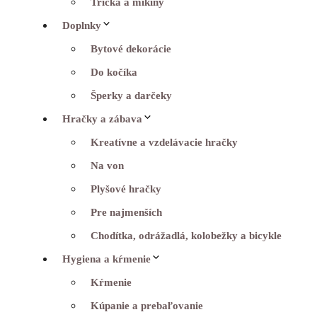
Tričká a mikiny
Doplnky
Bytové dekorácie
Do kočíka
Šperky a darčeky
Hračky a zábava
Kreatívne a vzdelávacie hračky
Na von
Plyšové hračky
Pre najmenších
Chodítka, odrážadlá, kolobežky a bicykle
Hygiena a kŕmenie
Kŕmenie
Kúpanie a prebaľovanie