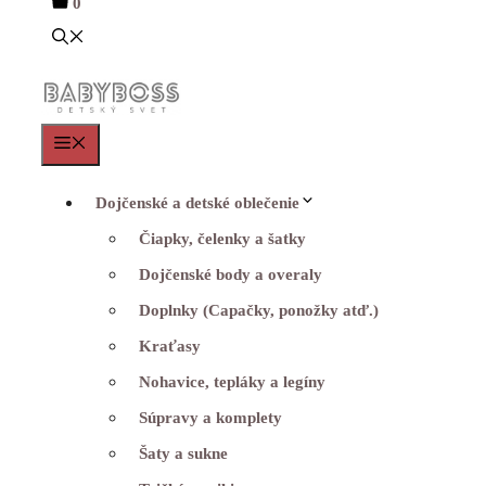
0
Menu
Dojčenské a detské oblečenie
Čiapky, čelenky a šatky
Dojčenské body a overaly
Doplnky (Capačky, ponožky atď.)
Kraťasy
Nohavice, tepláky a legíny
Súpravy a komplety
Šaty a sukne