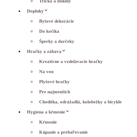
Tričká a mikiny
Doplnky
Bytové dekorácie
Do kočíka
Šperky a darčeky
Hračky a zábava
Kreatívne a vzdelávacie hračky
Na von
Plyšové hračky
Pre najmenších
Chodítka, odrážadlá, kolobežky a bicykle
Hygiena a kŕmenie
Kŕmenie
Kúpanie a prebaľovanie