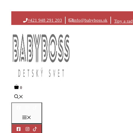
Preskočiť
+421 948 291 203
info@babyboss.sk
Tipy a ra
na
obsah
0
Menu