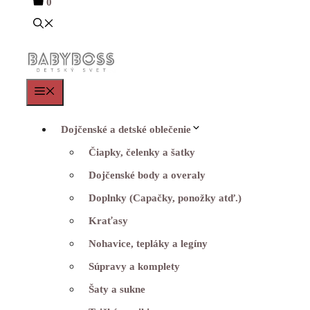
0
Menu
Dojčenské a detské oblečenie
Čiapky, čelenky a šatky
Dojčenské body a overaly
Doplnky (Capačky, ponožky atď.)
Kraťasy
Nohavice, tepláky a legíny
Súpravy a komplety
Šaty a sukne