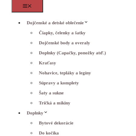
Menu
Dojčenské a detské oblečenie
Čiapky, čelenky a šatky
Dojčenské body a overaly
Doplnky (Capačky, ponožky atď.)
Kraťasy
Nohavice, tepláky a legíny
Súpravy a komplety
Šaty a sukne
Tričká a mikiny
Doplnky
Bytové dekorácie
Do kočíka