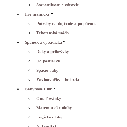
Starostlivosť o zdravie
Pre mamičky
Potreby na dojčenie a po pôrode
Tehotenská móda
Spánok a výbavička
Deky a prikrývky
Do postieľky
Spacie vaky
Zavinovačky a hniezda
Babyboss Club
Omaľovánky
Matematické úlohy
Logické úlohy
Nakresli si…