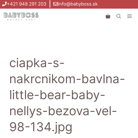
Preskočiť
+421 948 291 203
info@babyboss.sk
na
Me
obsah
ciapka-s-
nakrcnikom-bavlna-
little-bear-baby-
nellys-bezova-vel-
98-134.jpg