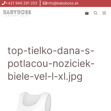
Preskočiť
+421 948 291 203
info@babyboss.sk
na
Me
obsah
top-tielko-dana-s-
potlacou-noziciek-
biele-vel-l-xl.jpg