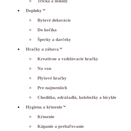
Tričká a mikiny
Doplnky
Bytové dekorácie
Do kočíka
Šperky a darčeky
Hračky a zábava
Kreatívne a vzdelávacie hračky
Na von
Plyšové hračky
Pre najmenších
Chodítka, odrážadlá, kolobežky a bicykle
Hygiena a kŕmenie
Kŕmenie
Kúpanie a prebaľovanie