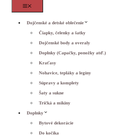
Menu
Dojčenské a detské oblečenie
Čiapky, čelenky a šatky
Dojčenské body a overaly
Doplnky (Capačky, ponožky atď.)
Kraťasy
Nohavice, tepláky a legíny
Súpravy a komplety
Šaty a sukne
Tričká a mikiny
Doplnky
Bytové dekorácie
Do kočíka