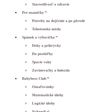
Starostlivosť o zdravie
Pre mamičky
Potreby na dojčenie a po pôrode
Tehotenská móda
Spánok a výbavička
Deky a prikrývky
Do postieľky
Spacie vaky
Zavinovačky a hniezda
Babyboss Club
Omaľovánky
Matematické úlohy
Logické úlohy
Nakresli si…