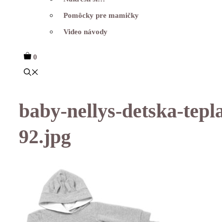
Pomôcky pre mamičky
Video návody
0
baby-nellys-detska-tep
92.jpg