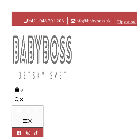
Preskočiť
+421 948 291 203
info@babyboss.sk
Tipy a ra
na
obsah
0
Menu