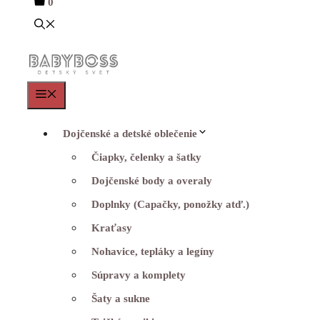
0
Menu
Dojčenské a detské oblečenie
Čiapky, čelenky a šatky
Dojčenské body a overaly
Doplnky (Capačky, ponožky atď.)
Kraťasy
Nohavice, tepláky a legíny
Súpravy a komplety
Šaty a sukne