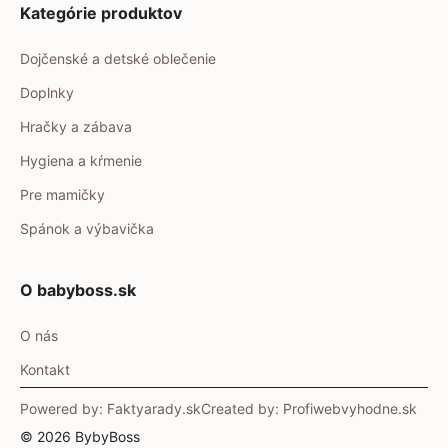
Kategórie produktov
Dojčenské a detské oblečenie
Doplnky
Hračky a zábava
Hygiena a kŕmenie
Pre mamičky
Spánok a výbavička
O babyboss.sk
O nás
Kontakt
Powered by: Faktyarady.sk
Created by: Profiwebvyhodne.sk
© 2026 BybyBoss
Item added to cart.