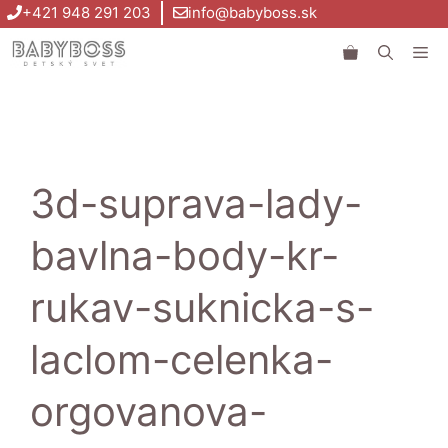
Preskočiť
+421 948 291 203
info@babyboss.sk
na
Me
obsah
3d-suprava-lady-
bavlna-body-kr-
rukav-suknicka-s-
laclom-celenka-
orgovanova-