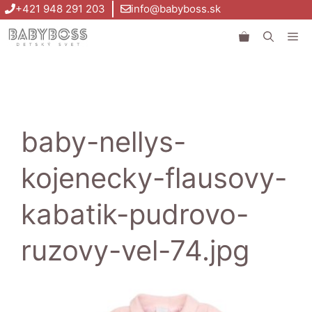
Preskočiť
+421 948 291 203
info@babyboss.sk
na
Me
obsah
baby-nellys-
kojenecky-flausovy-
kabatik-pudrovo-
ruzovy-vel-74.jpg