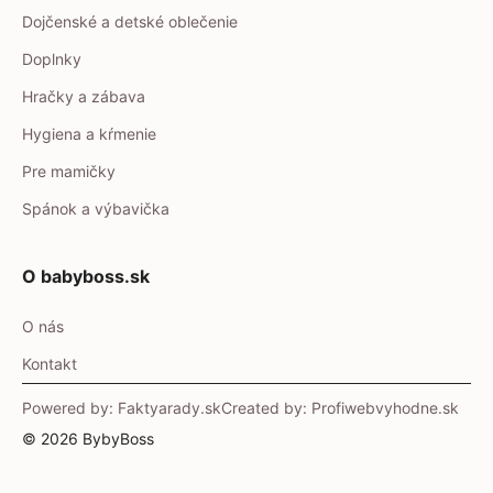
Dojčenské a detské oblečenie
Doplnky
Hračky a zábava
Hygiena a kŕmenie
Pre mamičky
Spánok a výbavička
O babyboss.sk
O nás
Kontakt
Powered by: Faktyarady.sk
Created by: Profiwebvyhodne.sk
© 2026 BybyBoss
Item added to cart.
Checkout
0 items -
0.00
€