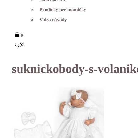
Pomôcky pre mamičky
Video návody
0
suknickobody-s-volanik