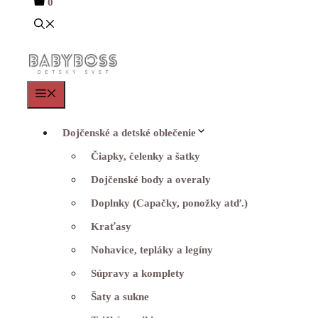
0
Menu
Dojčenské a detské oblečenie
Čiapky, čelenky a šatky
Dojčenské body a overaly
Doplnky (Capačky, ponožky atď.)
Kraťasy
Nohavice, tepláky a legíny
Súpravy a komplety
Šaty a sukne