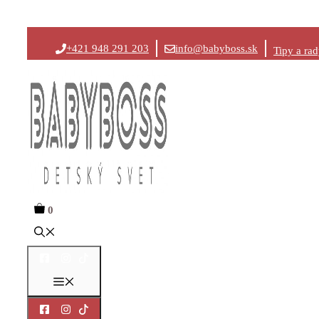
Preskočiť
+421 948 291 203
info@babyboss.sk
Tipy a ra
na
obsah
0
Menu