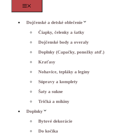
Menu
Dojčenské a detské oblečenie
Čiapky, čelenky a šatky
Dojčenské body a overaly
Doplnky (Capačky, ponožky atď.)
Kraťasy
Nohavice, tepláky a legíny
Súpravy a komplety
Šaty a sukne
Tričká a mikiny
Doplnky
Bytové dekorácie
Do kočíka