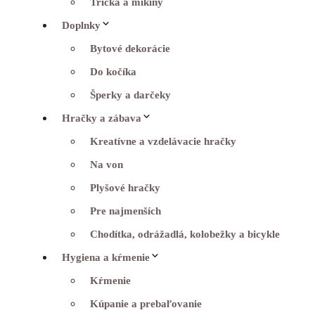
Tričká a mikiny
Doplnky
Bytové dekorácie
Do kočíka
Šperky a darčeky
Hračky a zábava
Kreatívne a vzdelávacie hračky
Na von
Plyšové hračky
Pre najmenších
Chodítka, odrážadlá, kolobežky a bicykle
Hygiena a kŕmenie
Kŕmenie
Kúpanie a prebaľovanie