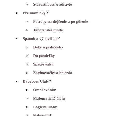
Starostlivosť o zdravie
Pre mamičky
Potreby na dojčenie a po pôrode
Tehotenská móda
Spánok a výbavička
Deky a prikrývky
Do postieľky
Spacie vaky
Zavinovačky a hniezda
Babyboss Club
Omaľovánky
Matematické úlohy
Logické úlohy
Nakresli si…