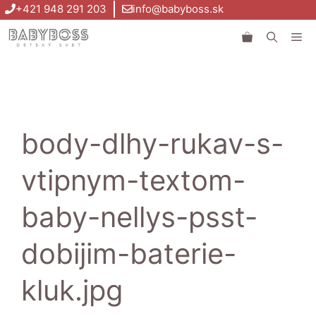
Preskočiť
+421 948 291 203
info@babyboss.sk
na
Me
obsah
body-dlhy-rukav-s-
vtipnym-textom-
baby-nellys-psst-
dobijim-baterie-
kluk.jpg