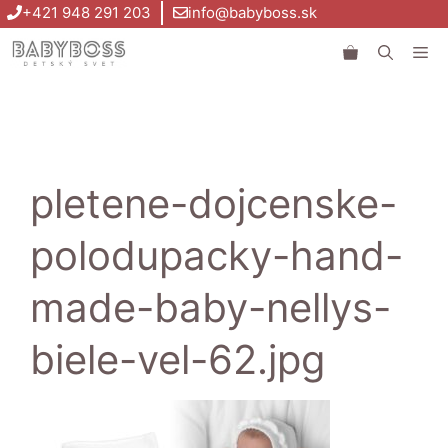
Preskočiť
+421 948 291 203
info@babyboss.sk
na
Me
obsah
pletene-dojcenske-
polodupacky-hand-
made-baby-nellys-
biele-vel-62.jpg