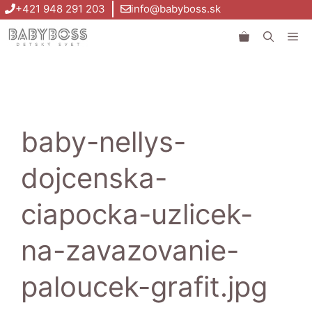
Preskočiť
+421 948 291 203
info@babyboss.sk
na
Me
obsah
baby-nellys-
dojcenska-
ciapocka-uzlicek-
na-zavazovanie-
paloucek-grafit.jpg