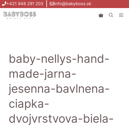
Preskočiť
+421 948 291 203
info@babyboss.sk
na
Me
obsah
baby-nellys-hand-
made-jarna-
jesenna-bavlnena-
ciapka-
dvojvrstvova-biela-