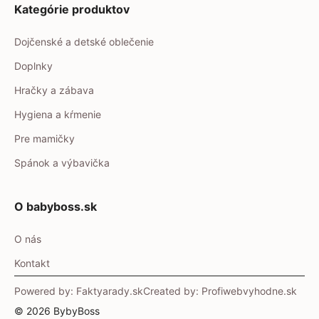
Kategórie produktov
Dojčenské a detské oblečenie
Doplnky
Hračky a zábava
Hygiena a kŕmenie
Pre mamičky
Spánok a výbavička
O babyboss.sk
O nás
Kontakt
Powered by: Faktyarady.sk
Created by: Profiwebvyhodne.sk
© 2026 BybyBoss
Item added to cart.