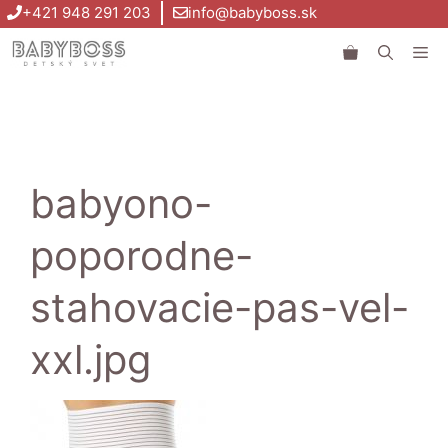
Preskočiť
+421 948 291 203
info@babyboss.sk
na
Me
obsah
babyono-
poporodne-
stahovacie-pas-vel-
xxl.jpg