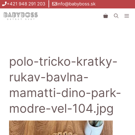
Preskočiť
+421 948 291 203
info@babyboss.sk
na
Me
obsah
polo-tricko-kratky-
rukav-bavlna-
mamatti-dino-park-
modre-vel-104.jpg