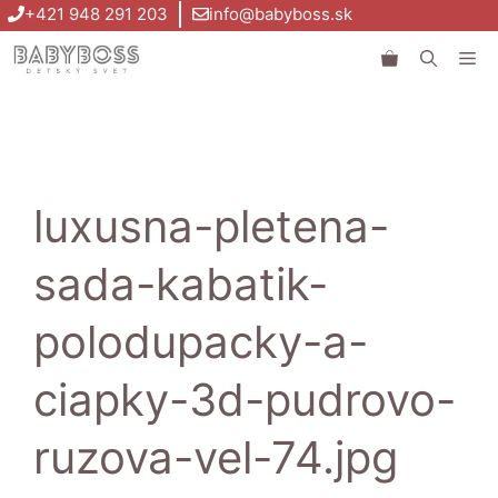
Preskočiť
+421 948 291 203
info@babyboss.sk
na
Me
obsah
luxusna-pletena-
sada-kabatik-
polodupacky-a-
ciapky-3d-pudrovo-
ruzova-vel-74.jpg