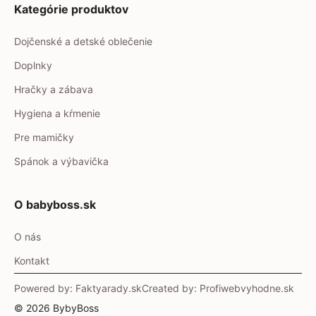
Kategórie produktov
Dojčenské a detské oblečenie
Doplnky
Hračky a zábava
Hygiena a kŕmenie
Pre mamičky
Spánok a výbavička
O babyboss.sk
O nás
Kontakt
Powered by: Faktyarady.sk
Created by: Profiwebvyhodne.sk
© 2026 BybyBoss
Item added to cart.