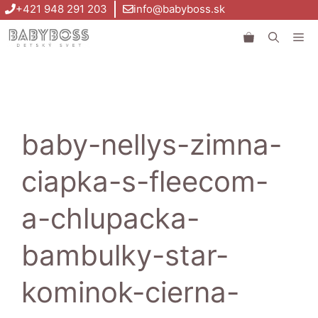
Preskočiť
+421 948 291 203
info@babyboss.sk
na
Me
obsah
baby-nellys-zimna-
ciapka-s-fleecom-
a-chlupacka-
bambulky-star-
kominok-cierna-