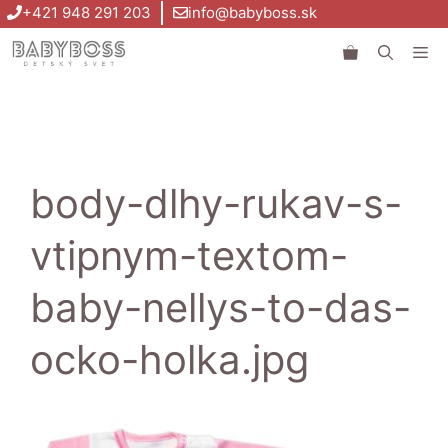
Preskočiť
+421 948 291 203
info@babyboss.sk
na
Me
obsah
body-dlhy-rukav-s-
vtipnym-textom-
baby-nellys-to-das-
ocko-holka.jpg