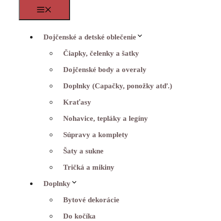
Menu
Dojčenské a detské oblečenie
Čiapky, čelenky a šatky
Dojčenské body a overaly
Doplnky (Capačky, ponožky atď.)
Kraťasy
Nohavice, tepláky a legíny
Súpravy a komplety
Šaty a sukne
Tričká a mikiny
Doplnky
Bytové dekorácie
Do kočíka