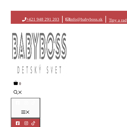
Preskočiť
+421 948 291 203
info@babyboss.sk
Tipy a ra
na
obsah
0
Menu