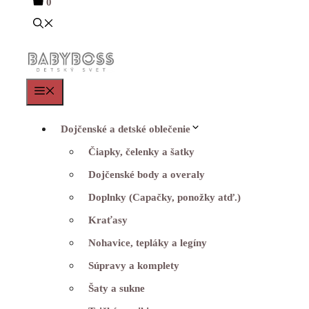
0
Menu
Dojčenské a detské oblečenie
Čiapky, čelenky a šatky
Dojčenské body a overaly
Doplnky (Capačky, ponožky atď.)
Kraťasy
Nohavice, tepláky a legíny
Súpravy a komplety
Šaty a sukne