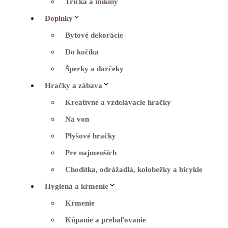
Tričká a mikiny
Doplnky
Bytové dekorácie
Do kočíka
Šperky a darčeky
Hračky a zábava
Kreatívne a vzdelávacie hračky
Na von
Plyšové hračky
Pre najmenších
Chodítka, odrážadlá, kolobežky a bicykle
Hygiena a kŕmenie
Kŕmenie
Kúpanie a prebaľovanie