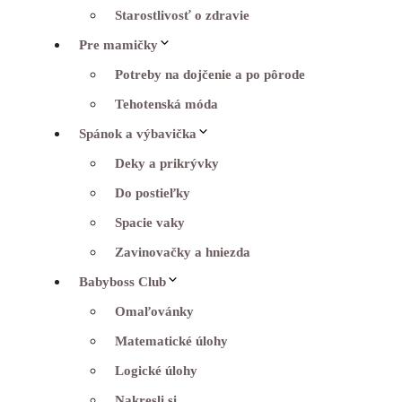
Starostlivosť o zdravie
Pre mamičky
Potreby na dojčenie a po pôrode
Tehotenská móda
Spánok a výbavička
Deky a prikrývky
Do postieľky
Spacie vaky
Zavinovačky a hniezda
Babyboss Club
Omaľovánky
Matematické úlohy
Logické úlohy
Nakresli si…