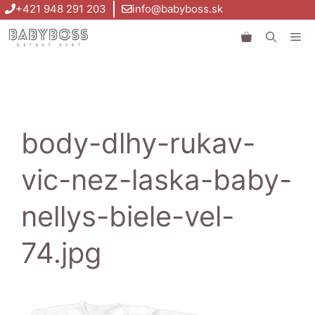
Preskočiť
+421 948 291 203
info@babyboss.sk
na
Me
obsah
body-dlhy-rukav-
vic-nez-laska-baby-
nellys-biele-vel-
74.jpg