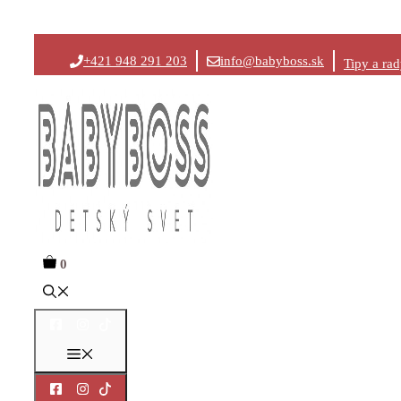
Preskočiť
+421 948 291 203
info@babyboss.sk
Tipy a ra
na
obsah
0
Menu