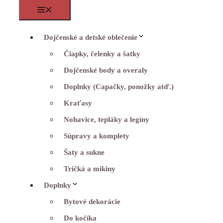
Menu
Dojčenské a detské oblečenie
Čiapky, čelenky a šatky
Dojčenské body a overaly
Doplnky (Capačky, ponožky atď.)
Kraťasy
Nohavice, tepláky a legíny
Súpravy a komplety
Šaty a sukne
Tričká a mikiny
Doplnky
Bytové dekorácie
Do kočíka