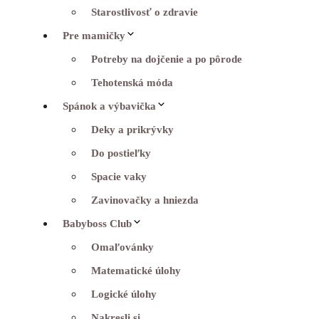
Starostlivosť o zdravie
Pre mamičky
Potreby na dojčenie a po pôrode
Tehotenská móda
Spánok a výbavička
Deky a prikrývky
Do postieľky
Spacie vaky
Zavinovačky a hniezda
Babyboss Club
Omaľovánky
Matematické úlohy
Logické úlohy
Nakresli si…