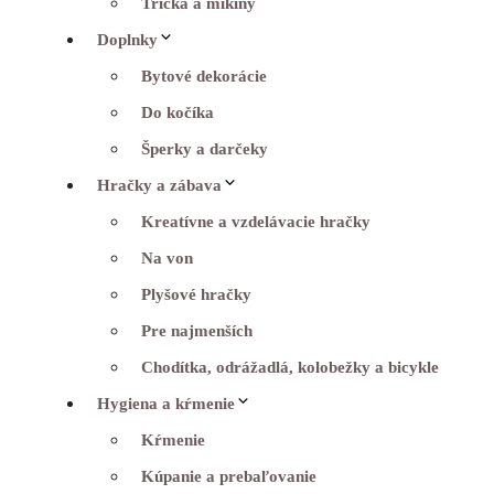
Tričká a mikiny
Doplnky
Bytové dekorácie
Do kočíka
Šperky a darčeky
Hračky a zábava
Kreatívne a vzdelávacie hračky
Na von
Plyšové hračky
Pre najmenších
Chodítka, odrážadlá, kolobežky a bicykle
Hygiena a kŕmenie
Kŕmenie
Kúpanie a prebaľovanie