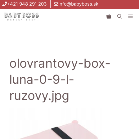
Preskočiť
+421 948 291 203
info@babyboss.sk
na
Me
obsah
olovrantovy-box-
luna-0-9-l-
ruzovy.jpg