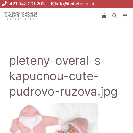
Preskočiť
+421 948 291 203
info@babyboss.sk
na
Me
obsah
pleteny-overal-s-
kapucnou-cute-
pudrovo-ruzova.jpg