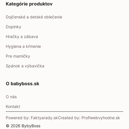
Kategórie produktov
Dojčenské a detské oblečenie
Doplnky
Hračky a zábava
Hygiena a kŕmenie
Pre mamičky
Spánok a výbavička
O babyboss.sk
O nás
Kontakt
Powered by: Faktyarady.sk
Created by: Profiwebvyhodne.sk
© 2026 BybyBoss
Item added to cart.