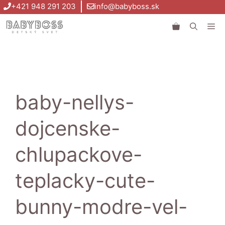
Preskočiť
+421 948 291 203
info@babyboss.sk
na
Me
obsah
baby-nellys-
dojcenske-
chlupackove-
teplacky-cute-
bunny-modre-vel-