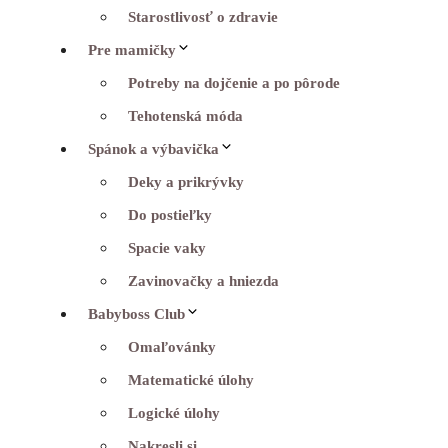
Starostlivosť o zdravie
Pre mamičky
Potreby na dojčenie a po pôrode
Tehotenská móda
Spánok a výbavička
Deky a prikrývky
Do postieľky
Spacie vaky
Zavinovačky a hniezda
Babyboss Club
Omaľovánky
Matematické úlohy
Logické úlohy
Nakresli si…