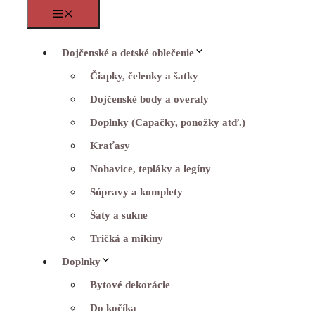
Menu
Dojčenské a detské oblečenie
Čiapky, čelenky a šatky
Dojčenské body a overaly
Doplnky (Capačky, ponožky atď.)
Kraťasy
Nohavice, tepláky a legíny
Súpravy a komplety
Šaty a sukne
Tričká a mikiny
Doplnky
Bytové dekorácie
Do kočíka