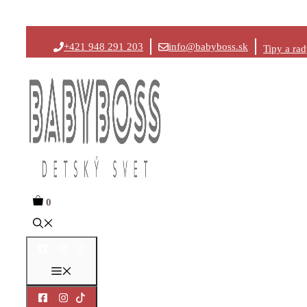
Preskočiť
+421 948 291 203
info@babyboss.sk
Tipy a ra
na
obsah
0
Menu