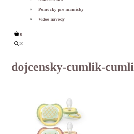
Pomôcky pre mamičky
Video návody
0
dojcensky-cumlik-cumli