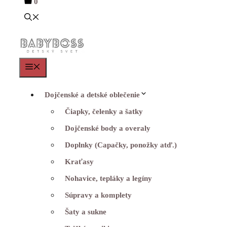
0
Menu
Dojčenské a detské oblečenie
Čiapky, čelenky a šatky
Dojčenské body a overaly
Doplnky (Capačky, ponožky atď.)
Kraťasy
Nohavice, tepláky a legíny
Súpravy a komplety
Šaty a sukne