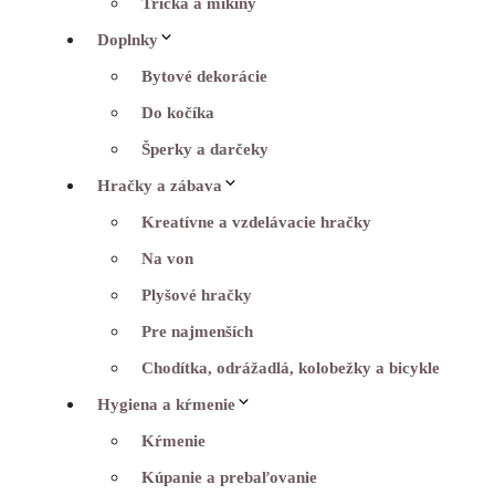
Tričká a mikiny
Doplnky
Bytové dekorácie
Do kočíka
Šperky a darčeky
Hračky a zábava
Kreatívne a vzdelávacie hračky
Na von
Plyšové hračky
Pre najmenších
Chodítka, odrážadlá, kolobežky a bicykle
Hygiena a kŕmenie
Kŕmenie
Kúpanie a prebaľovanie