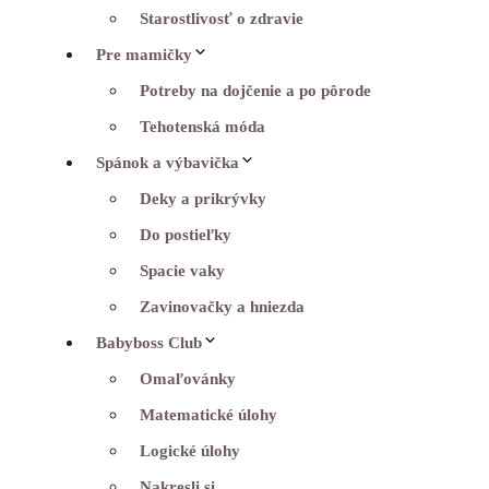
Starostlivosť o zdravie
Pre mamičky
Potreby na dojčenie a po pôrode
Tehotenská móda
Spánok a výbavička
Deky a prikrývky
Do postieľky
Spacie vaky
Zavinovačky a hniezda
Babyboss Club
Omaľovánky
Matematické úlohy
Logické úlohy
Nakresli si…