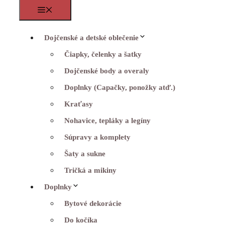
Menu
Dojčenské a detské oblečenie
Čiapky, čelenky a šatky
Dojčenské body a overaly
Doplnky (Capačky, ponožky atď.)
Kraťasy
Nohavice, tepláky a legíny
Súpravy a komplety
Šaty a sukne
Tričká a mikiny
Doplnky
Bytové dekorácie
Do kočíka