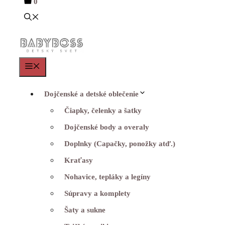
0
Menu
Dojčenské a detské oblečenie
Čiapky, čelenky a šatky
Dojčenské body a overaly
Doplnky (Capačky, ponožky atď.)
Kraťasy
Nohavice, tepláky a legíny
Súpravy a komplety
Šaty a sukne