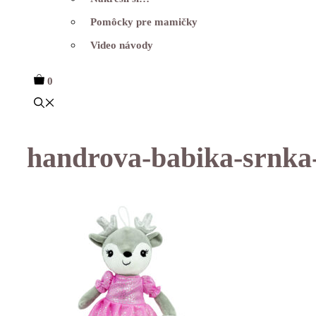
Pomôcky pre mamičky
Video návody
0
handrova-babika-srnka-