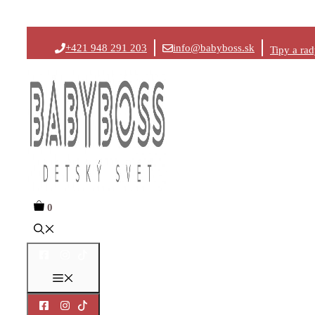
Preskočiť
+421 948 291 203
info@babyboss.sk
Tipy a ra
na
obsah
0
Menu