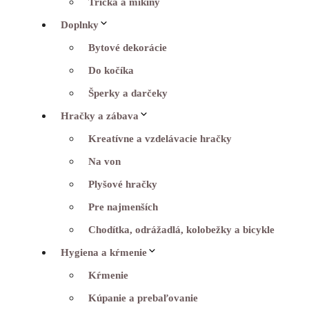
Tričká a mikiny
Doplnky
Bytové dekorácie
Do kočíka
Šperky a darčeky
Hračky a zábava
Kreatívne a vzdelávacie hračky
Na von
Plyšové hračky
Pre najmenších
Chodítka, odrážadlá, kolobežky a bicykle
Hygiena a kŕmenie
Kŕmenie
Kúpanie a prebaľovanie