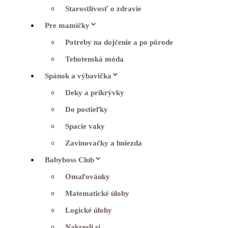
Starostlivosť o zdravie
Pre mamičky
Potreby na dojčenie a po pôrode
Tehotenská móda
Spánok a výbavička
Deky a prikrývky
Do postieľky
Spacie vaky
Zavinovačky a hniezda
Babyboss Club
Omaľovánky
Matematické úlohy
Logické úlohy
Nakresli si…