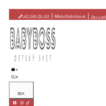
Preskočiť
+421 948 291 203
info@babyboss.sk
Tipy a ra
na
obsah
0
Menu