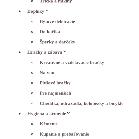
Tričká a mikiny
Doplnky
Bytové dekorácie
Do kočíka
Šperky a darčeky
Hračky a zábava
Kreatívne a vzdelávacie hračky
Na von
Plyšové hračky
Pre najmenších
Chodítka, odrážadlá, kolobežky a bicykle
Hygiena a kŕmenie
Kŕmenie
Kúpanie a prebaľovanie