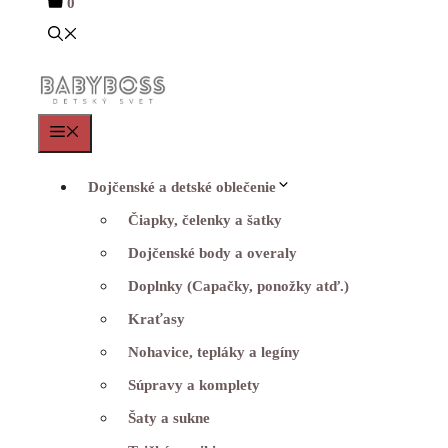
0
Menu
Dojčenské a detské oblečenie
Čiapky, čelenky a šatky
Dojčenské body a overaly
Doplnky (Capačky, ponožky atď.)
Kraťasy
Nohavice, tepláky a legíny
Súpravy a komplety
Šaty a sukne