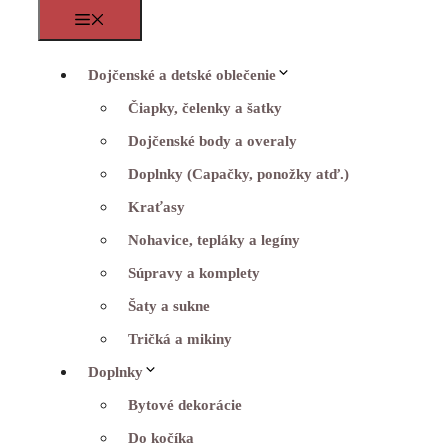
Menu
Dojčenské a detské oblečenie
Čiapky, čelenky a šatky
Dojčenské body a overaly
Doplnky (Capačky, ponožky atď.)
Kraťasy
Nohavice, tepláky a legíny
Súpravy a komplety
Šaty a sukne
Tričká a mikiny
Doplnky
Bytové dekorácie
Do kočíka