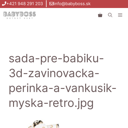
Preskočiť
+421 948 291 203
info@babyboss.sk
na
Me
obsah
sada-pre-babiku-
3d-zavinovacka-
perinka-a-vankusik-
myska-retro.jpg