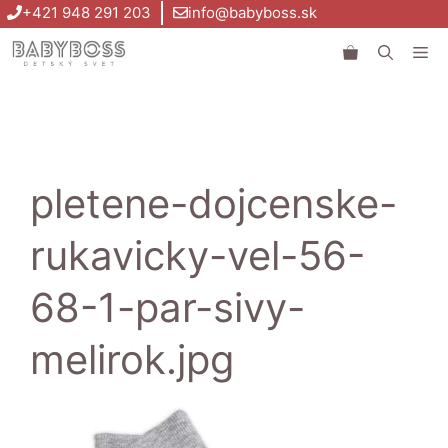
Preskočiť
+421 948 291 203
info@babyboss.sk
na
Me
obsah
pletene-dojcenske-
rukavicky-vel-56-
68-1-par-sivy-
melirok.jpg