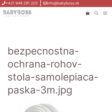
Preskočiť
+421 948 291 203
info@babyboss.sk
na
Me
obsah
bezpecnostna-
ochrana-rohov-
stola-samolepiaca-
paska-3m.jpg