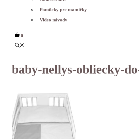
Pomôcky pre mamičky
Video návody
0
baby-nellys-obliecky-do