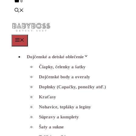
0
Menu
Dojčenské a detské oblečenie
Čiapky, čelenky a šatky
Dojčenské body a overaly
Doplnky (Capačky, ponožky atď.)
Kraťasy
Nohavice, tepláky a legíny
Súpravy a komplety
Šaty a sukne