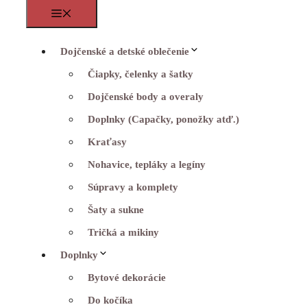
Menu
Dojčenské a detské oblečenie
Čiapky, čelenky a šatky
Dojčenské body a overaly
Doplnky (Capačky, ponožky atď.)
Kraťasy
Nohavice, tepláky a legíny
Súpravy a komplety
Šaty a sukne
Tričká a mikiny
Doplnky
Bytové dekorácie
Do kočíka