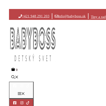
Preskočiť
+421 948 291 203
info@babyboss.sk
Tipy a ra
na
obsah
0
Menu