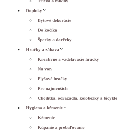
Tričká a mikiny
Doplnky
Bytové dekorácie
Do kočíka
Šperky a darčeky
Hračky a zábava
Kreatívne a vzdelávacie hračky
Na von
Plyšové hračky
Pre najmenších
Chodítka, odrážadlá, kolobežky a bicykle
Hygiena a kŕmenie
Kŕmenie
Kúpanie a prebaľovanie