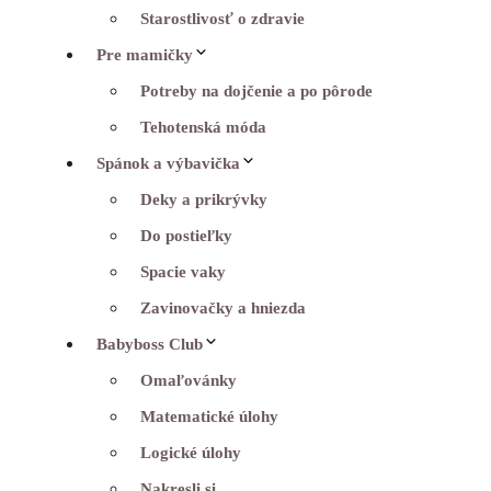
Starostlivosť o zdravie
Pre mamičky
Potreby na dojčenie a po pôrode
Tehotenská móda
Spánok a výbavička
Deky a prikrývky
Do postieľky
Spacie vaky
Zavinovačky a hniezda
Babyboss Club
Omaľovánky
Matematické úlohy
Logické úlohy
Nakresli si…