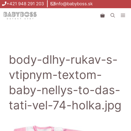
Preskočiť
+421 948 291 203
info@babyboss.sk
na
Me
obsah
body-dlhy-rukav-s-
vtipnym-textom-
baby-nellys-to-das-
tati-vel-74-holka.jpg