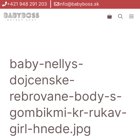
Preskočiť
+421 948 291 203
info@babyboss.sk
na
Me
obsah
baby-nellys-
dojcenske-
rebrovane-body-s-
gombikmi-kr-rukav-
girl-hnede.jpg