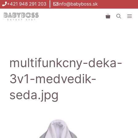
Preskočiť
+421 948 291 203
info@babyboss.sk
na
Me
obsah
multifunkcny-deka-
3v1-medvedik-
seda.jpg