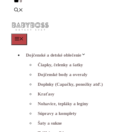
0
Menu
Dojčenské a detské oblečenie
Čiapky, čelenky a šatky
Dojčenské body a overaly
Doplnky (Capačky, ponožky atď.)
Kraťasy
Nohavice, tepláky a legíny
Súpravy a komplety
Šaty a sukne