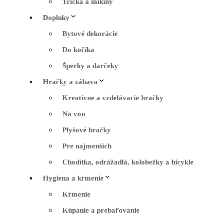
Tričká a mikiny
Doplnky
Bytové dekorácie
Do kočíka
Šperky a darčeky
Hračky a zábava
Kreatívne a vzdelávacie hračky
Na von
Plyšové hračky
Pre najmenších
Chodítka, odrážadlá, kolobežky a bicykle
Hygiena a kŕmenie
Kŕmenie
Kúpanie a prebaľovanie