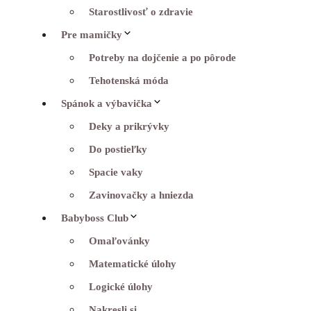
Starostlivosť o zdravie
Pre mamičky
Potreby na dojčenie a po pôrode
Tehotenská móda
Spánok a výbavička
Deky a prikrývky
Do postieľky
Spacie vaky
Zavinovačky a hniezda
Babyboss Club
Omaľovánky
Matematické úlohy
Logické úlohy
Nakresli si…