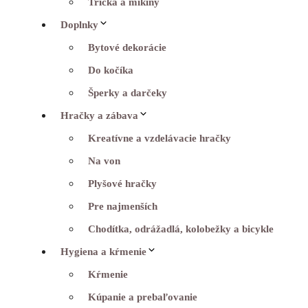
Tričká a mikiny
Doplnky
Bytové dekorácie
Do kočíka
Šperky a darčeky
Hračky a zábava
Kreatívne a vzdelávacie hračky
Na von
Plyšové hračky
Pre najmenších
Chodítka, odrážadlá, kolobežky a bicykle
Hygiena a kŕmenie
Kŕmenie
Kúpanie a prebaľovanie