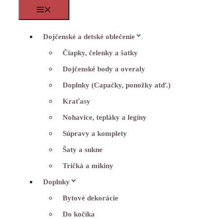
Menu
Dojčenské a detské oblečenie
Čiapky, čelenky a šatky
Dojčenské body a overaly
Doplnky (Capačky, ponožky atď.)
Kraťasy
Nohavice, tepláky a legíny
Súpravy a komplety
Šaty a sukne
Tričká a mikiny
Doplnky
Bytové dekorácie
Do kočíka