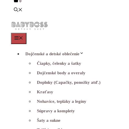
0
Menu
Dojčenské a detské oblečenie
Čiapky, čelenky a šatky
Dojčenské body a overaly
Doplnky (Capačky, ponožky atď.)
Kraťasy
Nohavice, tepláky a legíny
Súpravy a komplety
Šaty a sukne