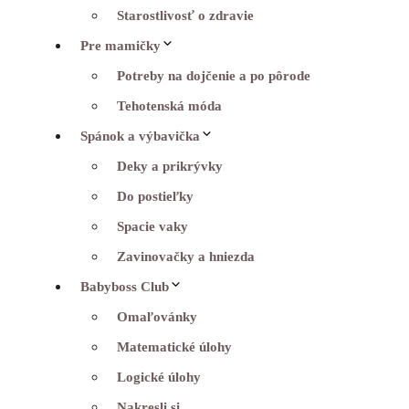
Starostlivosť o zdravie
Pre mamičky
Potreby na dojčenie a po pôrode
Tehotenská móda
Spánok a výbavička
Deky a prikrývky
Do postieľky
Spacie vaky
Zavinovačky a hniezda
Babyboss Club
Omaľovánky
Matematické úlohy
Logické úlohy
Nakresli si…