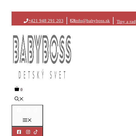
Preskočiť
+421 948 291 203
info@babyboss.sk
Tipy a ra
na
obsah
0
Menu