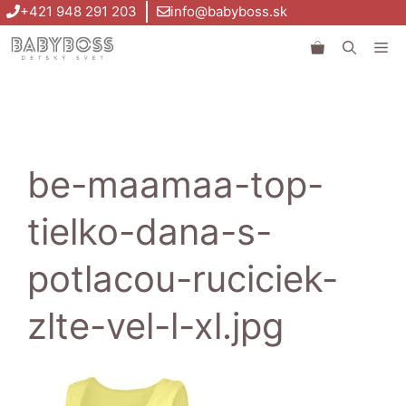
Preskočiť
+421 948 291 203
info@babyboss.sk
na
Me
obsah
be-maamaa-top-
tielko-dana-s-
potlacou-ruciciek-
zlte-vel-l-xl.jpg