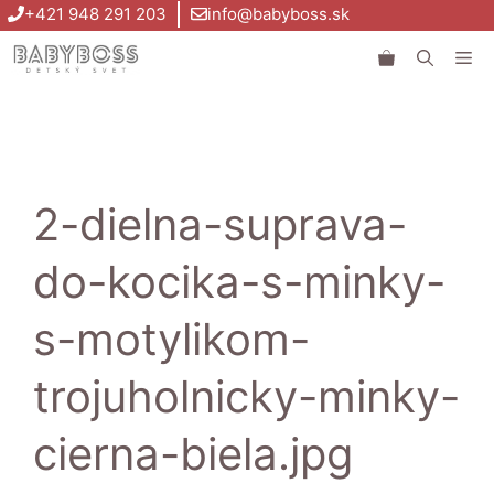
Preskočiť
+421 948 291 203
info@babyboss.sk
na
Me
obsah
2-dielna-suprava-
do-kocika-s-minky-
s-motylikom-
trojuholnicky-minky-
cierna-biela.jpg