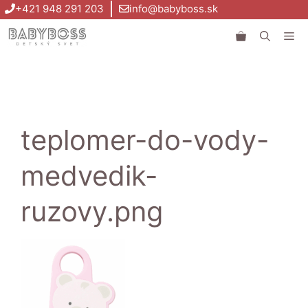
Preskočiť
+421 948 291 203
info@babyboss.sk
na
Me
obsah
teplomer-do-vody-
medvedik-
ruzovy.png