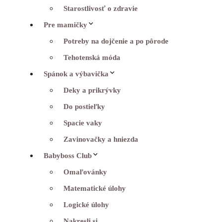
Starostlivosť o zdravie
Pre mamičky
Potreby na dojčenie a po pôrode
Tehotenská móda
Spánok a výbavička
Deky a prikrývky
Do postieľky
Spacie vaky
Zavinovačky a hniezda
Babyboss Club
Omaľovánky
Matematické úlohy
Logické úlohy
Nakresli si…