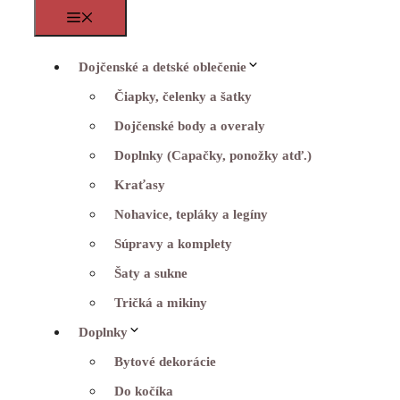
Menu
Dojčenské a detské oblečenie
Čiapky, čelenky a šatky
Dojčenské body a overaly
Doplnky (Capačky, ponožky atď.)
Kraťasy
Nohavice, tepláky a legíny
Súpravy a komplety
Šaty a sukne
Tričká a mikiny
Doplnky
Bytové dekorácie
Do kočíka