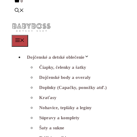
0
Menu
Dojčenské a detské oblečenie
Čiapky, čelenky a šatky
Dojčenské body a overaly
Doplnky (Capačky, ponožky atď.)
Kraťasy
Nohavice, tepláky a legíny
Súpravy a komplety
Šaty a sukne