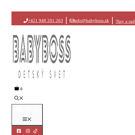
Preskočiť
+421 948 291 203
info@babyboss.sk
Tipy a ra
na
obsah
0
Menu