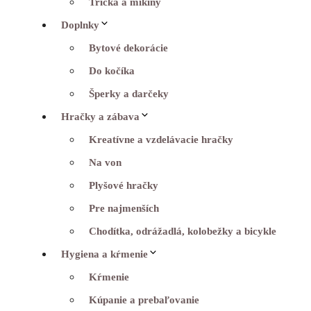
Tričká a mikiny
Doplnky
Bytové dekorácie
Do kočíka
Šperky a darčeky
Hračky a zábava
Kreatívne a vzdelávacie hračky
Na von
Plyšové hračky
Pre najmenších
Chodítka, odrážadlá, kolobežky a bicykle
Hygiena a kŕmenie
Kŕmenie
Kúpanie a prebaľovanie