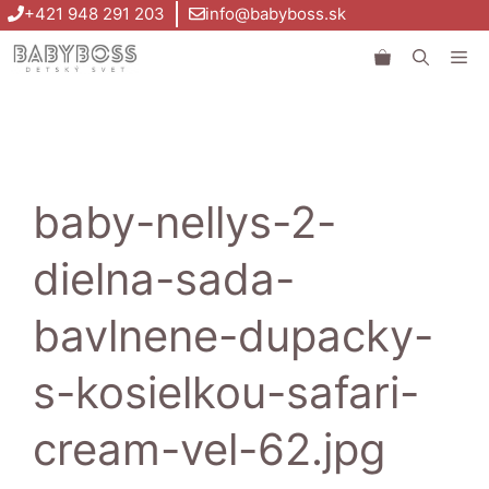
Preskočiť
+421 948 291 203
info@babyboss.sk
na
Me
obsah
baby-nellys-2-
dielna-sada-
bavlnene-dupacky-
s-kosielkou-safari-
cream-vel-62.jpg