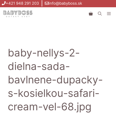
Preskočiť
+421 948 291 203
info@babyboss.sk
na
Me
obsah
baby-nellys-2-
dielna-sada-
bavlnene-dupacky-
s-kosielkou-safari-
cream-vel-68.jpg