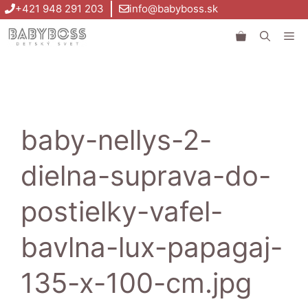
Preskočiť
+421 948 291 203
info@babyboss.sk
na
Me
obsah
baby-nellys-2-
dielna-suprava-do-
postielky-vafel-
bavlna-lux-papagaj-
135-x-100-cm.jpg