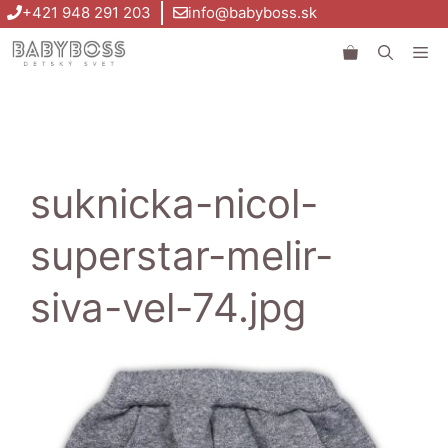
Preskočiť
+421 948 291 203
info@babyboss.sk
na
Me
obsah
suknicka-nicol-
superstar-melir-
siva-vel-74.jpg