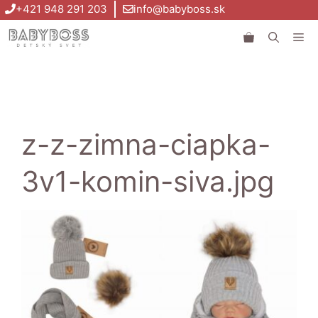
Preskočiť
+421 948 291 203
info@babyboss.sk
na
Me
obsah
z-z-zimna-ciapka-
3v1-komin-siva.jpg