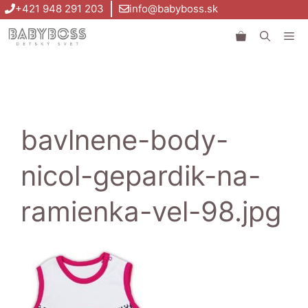
Preskočiť
+421 948 291 203
info@babyboss.sk
na
Me
obsah
bavlnene-body-
nicol-gepardik-na-
ramienka-vel-98.jpg