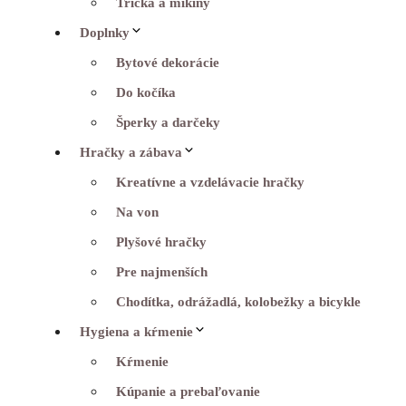
Tričká a mikiny
Doplnky
Bytové dekorácie
Do kočíka
Šperky a darčeky
Hračky a zábava
Kreatívne a vzdelávacie hračky
Na von
Plyšové hračky
Pre najmenších
Chodítka, odrážadlá, kolobežky a bicykle
Hygiena a kŕmenie
Kŕmenie
Kúpanie a prebaľovanie