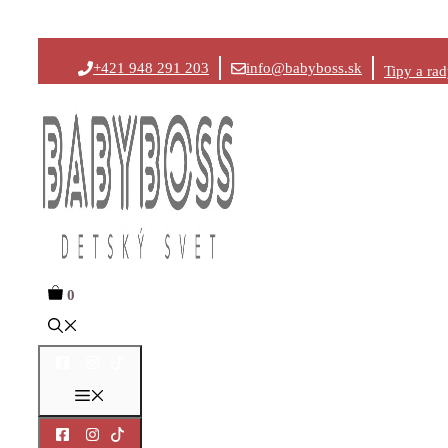
Preskočiť
+421 948 291 203
info@babyboss.sk
Tipy a ra
na
obsah
0
Menu