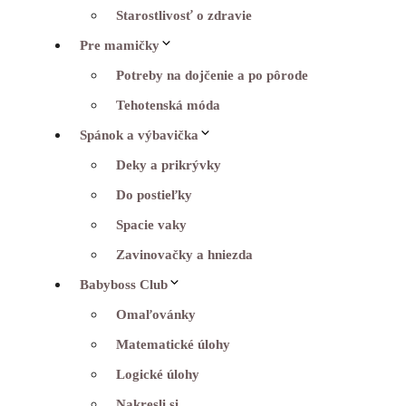
Starostlivosť o zdravie
Pre mamičky
Potreby na dojčenie a po pôrode
Tehotenská móda
Spánok a výbavička
Deky a prikrývky
Do postieľky
Spacie vaky
Zavinovačky a hniezda
Babyboss Club
Omaľovánky
Matematické úlohy
Logické úlohy
Nakresli si…