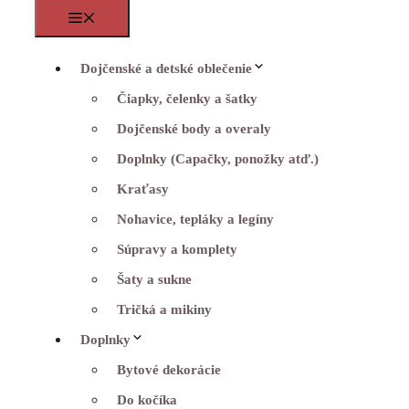
Menu
Dojčenské a detské oblečenie
Čiapky, čelenky a šatky
Dojčenské body a overaly
Doplnky (Capačky, ponožky atď.)
Kraťasy
Nohavice, tepláky a legíny
Súpravy a komplety
Šaty a sukne
Tričká a mikiny
Doplnky
Bytové dekorácie
Do kočíka