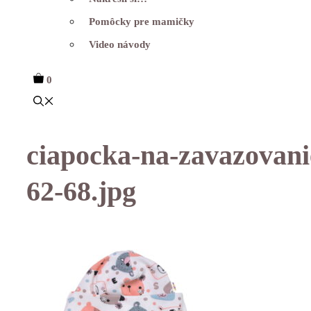
Pomôcky pre mamičky
Video návody
0
ciapocka-na-zavazovanie
62-68.jpg