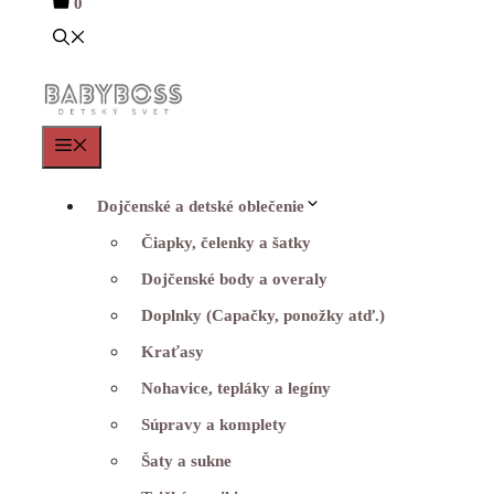
0
Menu
Dojčenské a detské oblečenie
Čiapky, čelenky a šatky
Dojčenské body a overaly
Doplnky (Capačky, ponožky atď.)
Kraťasy
Nohavice, tepláky a legíny
Súpravy a komplety
Šaty a sukne