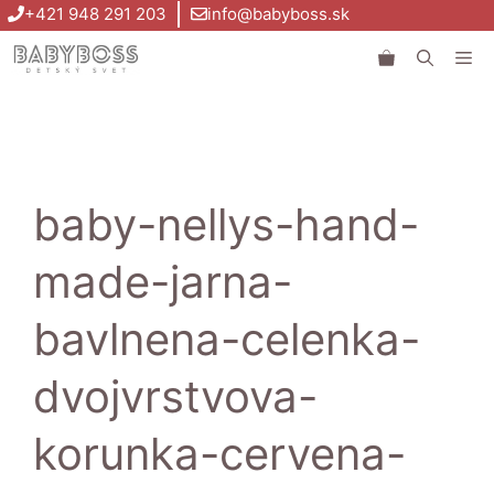
Preskočiť
+421 948 291 203
info@babyboss.sk
na
Me
obsah
baby-nellys-hand-
made-jarna-
bavlnena-celenka-
dvojvrstvova-
korunka-cervena-