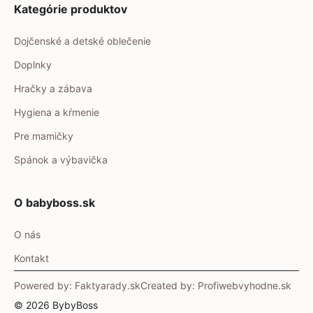
Kategórie produktov
Dojčenské a detské oblečenie
Doplnky
Hračky a zábava
Hygiena a kŕmenie
Pre mamičky
Spánok a výbavička
O babyboss.sk
O nás
Kontakt
Powered by: Faktyarady.sk
Created by: Profiwebvyhodne.sk
© 2026 BybyBoss
Item added to cart.